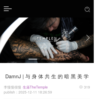
T
o
g
g
l
e
n
a
v
i
g
a
t
i
DamnJ | 与 身 体 共 生 的 暗 黑 美 学
o
n
李慢慢很慢
生庙TheTemple
319
publish：2025-12-11 18:26:59