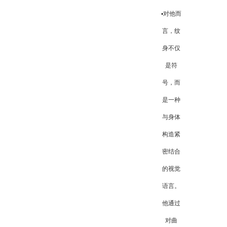
▪️对他而
言，纹
身不仅
是符
号，而
是一种
与身体
构造紧
密结合
的视觉
语言。
他通过
对曲