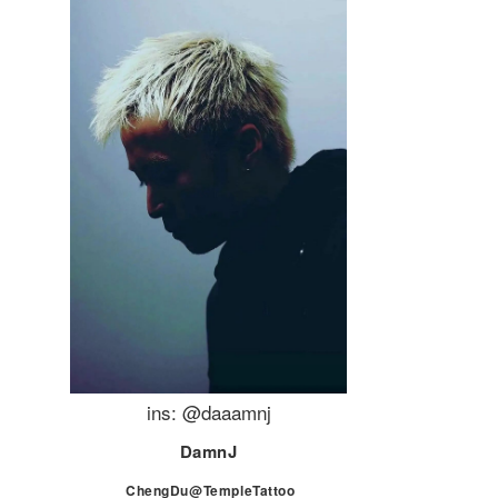
ins: @daaamnj
DamnJ
ChengDu@TempleTattoo