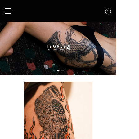
T
o
g
g
l
e
n
a
v
i
g
a
t
i
o
n